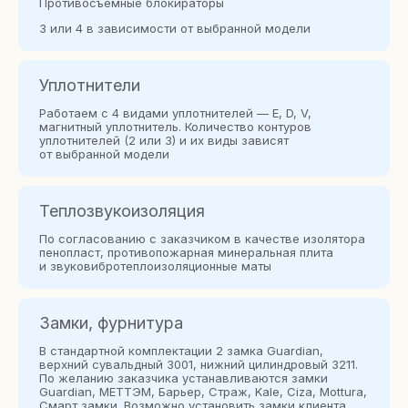
Противосъёмные блокираторы
3 или 4 в зависимости от выбранной модели
Уплотнители
Работаем с 4 видами уплотнителей — E, D, V,
магнитный уплотнитель. Количество контуров
уплотнителей (2 или 3) и их виды зависят
от выбранной модели
Теплозвукоизоляция
По согласованию с заказчиком в качестве изолятора
пенопласт, противопожарная минеральная плита
и звуковибротеплоизоляционные маты
Замки, фурнитура
В стандартной комплектации 2 замка Guardian,
верхний сувальдный 3001, нижний цилиндровый 3211.
По желанию заказчика устанавливаются замки
Guardian, МЕТТЭМ, Барьер, Страж, Kale, Сiza, Mottura,
Смарт замки. Возможно установить замки клиента