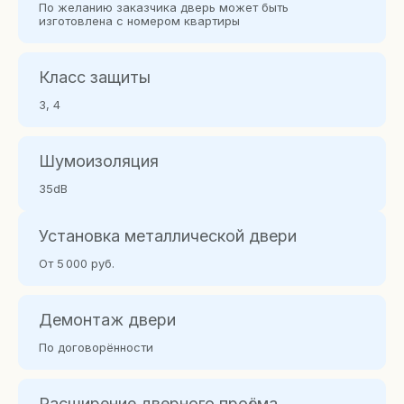
По желанию заказчика дверь может быть
изготовлена с номером квартиры
Класс защиты
3, 4
Шумоизоляция
Каталог
35dB
О продукции
Наружная (вид снаружи / вид изнутри)
Установка металлической двери
Одностворчатая
Полуторная
Образцы покрытий
двустворчатая
От 5 000 руб.
Конструкции дверей
Типы металлоконструкций
Варианты установки дверей
Видео обзоры дверей
Демонтаж двери
По договорённости
Покупателям
Середина проёма (вид снаружи / вид изнутри)
Выполненные проекты
Частые вопросы
Расширение дверного проёма