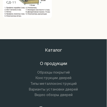
Типы металлоконструкций
Варианты установки дверей
Видео обзоры дверей
Покупателям
Выполненные проекты
Частые вопросы
Контакты
+7 (905) 782-68-12
proekt.76@mail.ru
FORTUNA-DOORS
© 2025 Все права защищены
Политика конфиденциальности
Наверх
Разработка сайта