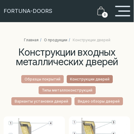
FORTUNA-DOORS
0
Конструкции входных
Главная
/
О продукции
/
Конструкции дверей
металлических дверей
Образцы покрытий
Конструкции дверей
Типы металлоконструкций
Варианты установки дверей
Видео обзоры дверей