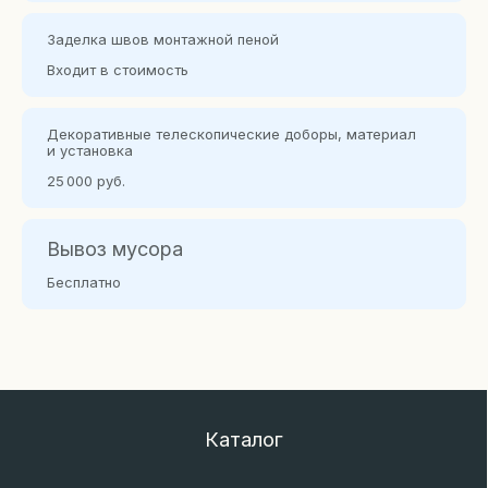
FORTUNA-DOORS
Заделка швов монтажной пеной
Входит в стоимость
© 2025 Все права защищены
Накладная (вид снаружи / вид изнутри)
Политика конфиденциальности
Декоративные телескопичес кие доборы, материал
Наверх
и установка
Разработка сайта
25 000 руб.
Одностворчатая
Полуторная двустворчатая
остеклённая
остеклённая
Вывоз мусора
Бесплатно
Внутренняя (вид снаружи / вид изнутри)
Двустворчатая
Одностворчатая
остеклённая
с боковыми вставками
остеклённая
Наружная комбинированная (вид снаружи / вид