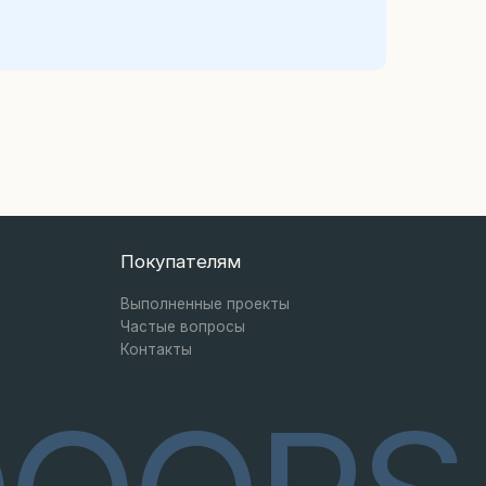
OORS
Разработка сайта
Одностворчатая с боковыми вставками
остеклённая