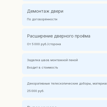
Демонтаж двери
По договорённости
Расширение дверного проёма
От 5 000 руб./сторона
Заделка швов монтажной пеной
Входит в стоимость
Наружная (вид снаружи / вид изнутри)
Середина проём
вид и
Каталог
О продукции
Декоративные телескопичес кие доборы, материал
Образцы покрытий
25 000 руб.
Конструкции дверей
Типы металлоконстр
Одностворчатая
Полуторная 