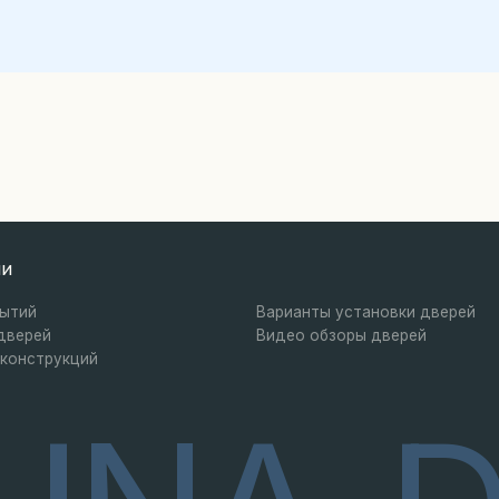
UNA-D
вая (вид снаружи /
знутри)
ности
Наверх
двустворчатая
Двустворчатая остеклённая
клённая