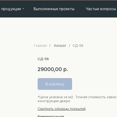
кции
Выполненные проекты
Частые вопросы
Контакты
Главная
/
Каталог
/
СД-56
СД-56
29000,00
р.
В корзину
*Цена указана за м2. Точная стоимость завис
конструкции двери.
Смотреть образцы покрытий
Комплектация