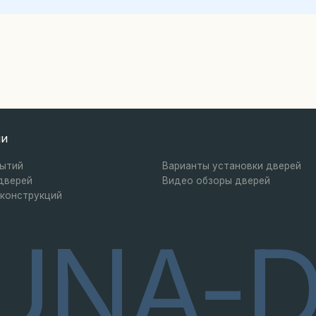
UNA-D
знутри)
ности
Наверх
двустворчатая
Двустворчатая остеклённая
клённая