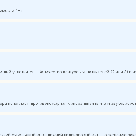
димости 4−5
нитный уплотнитель. Количество контуров уплотнителей (2 или 3) и 
тора пенопласт, противопожарная минеральная плита и звуковибр
ерхний сувальдный 3001, нижний цилиндровый 3211. По желанию за