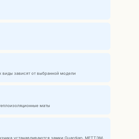
их виды зависят от выбранной модели
отеплоизоляционные маты
казчика устанавливаются замки Guardian, МЕТТЭМ,