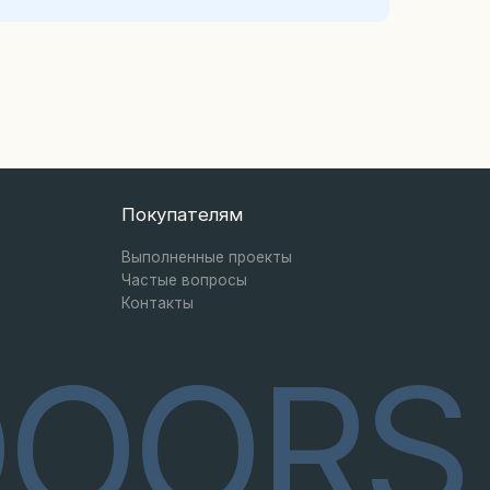
OORS
Разработка сайта
Одностворчатая с боковыми вставками
остеклённая