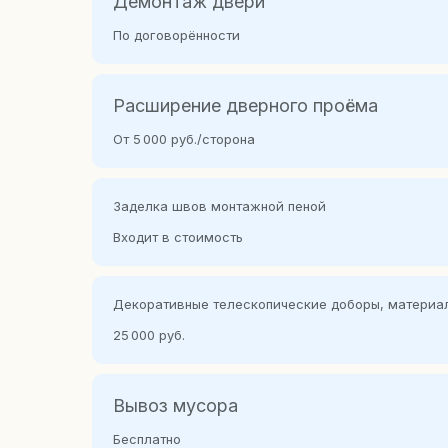
Демонтаж двери
По договорённости
Расширение дверного проёма
От 5 000 руб./сторона
Заделка швов монтажной пеной
Входит в стоимость
Наружная (вид снаружи / вид изнутри)
Середина проём
вид и
Каталог
О продукции
Декоративные телескопичес кие доборы, материал
Образцы покрытий
25 000 руб.
Конструкции дверей
Типы металлоконстр
Вывоз мусора
Одностворчатая
Полуторная 
Наружная комбинированная
Наружная уголко
Бесплатно