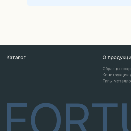
FORT
(вид снаружи / вид изнутри)
вид и
© 2025 Все права защищены
Политика конфиденциаль
Одностворчатая остеклённая
Полуторная 
осте