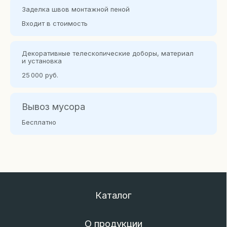
FORTUNA-DOORS
Заделка швов монтажной пеной
Входит в стоимость
© 2025 Все права защищены
Накладная (вид снаружи / вид изнутри)
Политика конфиденциальности
Декоративные телескопичес кие доборы, материал
Наверх
и установка
Разработка сайта
25 000 руб.
Одностворчатая
Полуторная двустворчатая
остеклённая
остеклённая
Вывоз мусора
Бесплатно
Внутренняя (вид снаружи / вид изнутри)
Двустворчатая
Одностворчатая
остеклённая
с боковыми вставками
остеклённая
Наружная комбинированная (вид снаружи / вид
изнутри)