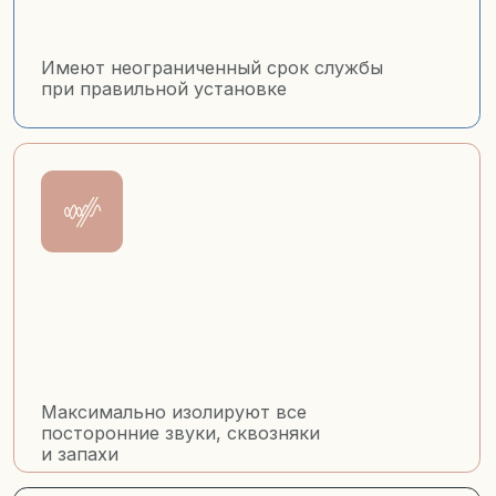
Максимально изолируют все
посторонние звуки, сквозняки
и запахи
до -40℃
Дверь остаётся тёплой с внутренней
стороны благодаря терморазрыву
Любой замер
Учитываются особенности проёма и ваши
пожелания, предоставляется чертёж двери
и её дизайн проект