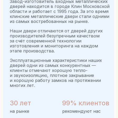
Как мы
будем работать?
[ 1 ]
Заявка
Вы оставляете заявку по телефону или на сайте,
наш специалист связывается с вами и уточняет
детали
[ 2 ]
Замер
К вам приезжает наш мастер замеряет дверной
проём, показывает образцы и каталог моделей
[ 3 ]
Договор
Заключаем договор, в котором чётко прописаны
сроки, цены и условия. Вносится предоплата