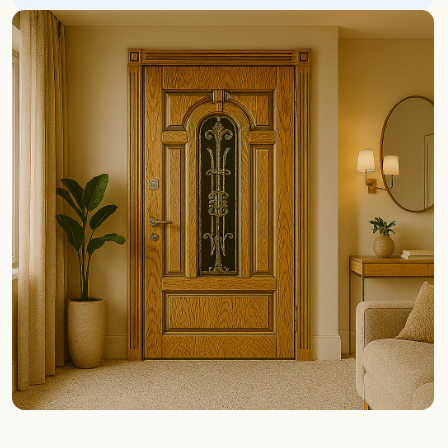
[ 4 ]
Изготовление
Мы изготавливаем дверь, устанавливаем
необходимые комплектующие. Мониторим
каждый этап на производстве
[ 5 ]
Установка
В установленный срок доставляем вашу дверь
и производим профессиональный монтаж
[ 6 ]
Окончание работ
Завершаем работу подписанием документов
о приёме работ, а также наводим порядок после
монтажа
Отзывы
наших клиентов