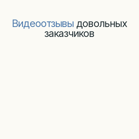
Каталог
О продукции
Образцы покрытий
Конструкции дверей
Типы металлоконструкций
Варианты установки дверей
Видео обзоры дверей
Покупателям
Выполненные проекты
Частые вопросы
Контакты