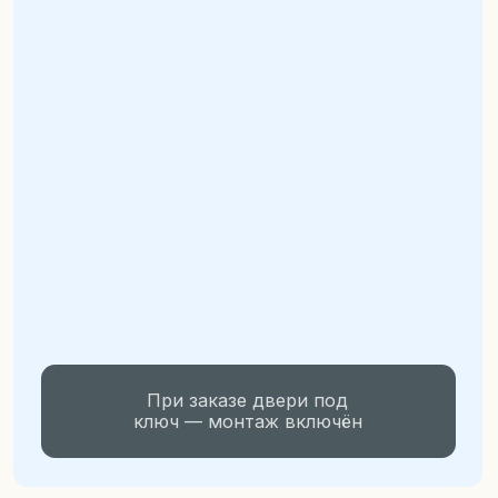
При заказе двери под
ключ — монтаж включён
Каждая дверь
изготавливается
индивидуально под заказ,
в
любой отделке, размере