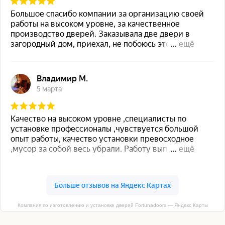
Компания по изготовлению и установке дверей Fortunadoors — Яндекс Карты