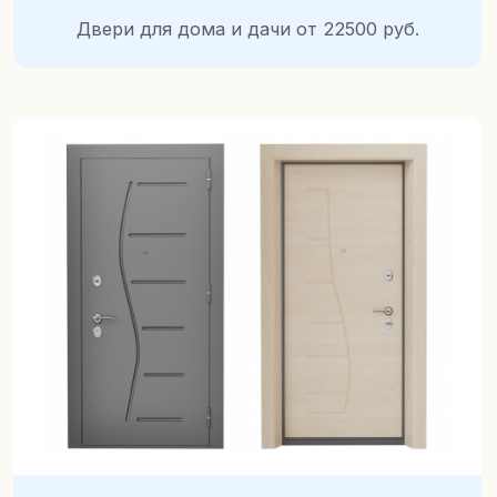
конструкций и отделок
дверей — ваш выбор
Получите
бесплатную консультацию
с рекомендациями
по установке
и демонстрацией образцов
Поможем разобраться со всеми
нюансами выбора двери
+7