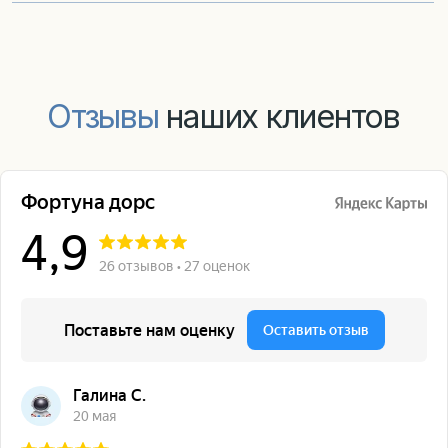
Клин, Станционная, 10
Волоколамск, Ново-Солдатская, 5А
Тверская обл., Конаково, Свободы, 115
Истра, пос. Северный, Шоссейная, 10
Руза, Социалистическая, 76
Дедовск, Главная, 3
Дмитров, Пушкина, 1
Телефон:
+7 (905) 782-68-12
Электронная почта:
proekt.76@mail.ru
Мы в соц сетях: