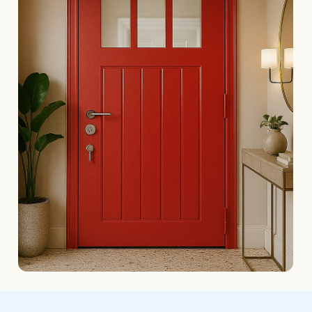
Завод-изготовитель входных металлических
дверей находится в городе Клин Московской
области и работает с 1995 года. За это время
клинские металлические двери стали одними
из самых востребованных на рынке.
Наши двери отличаются от дверей других
производителей безупречным качеством
за счёт современной технологии
изготовления и мониторинга на каждом
этапе производства.
Эксплуатационные характеристики наших
дверей одни из самых конкурентных —
клиенты отмечают хорошую тепло-
и звукоизоляцию, плотное закрывание
и хорошую работу замков на протяжении
многих лет.
30 лет
99% клиентов
на рынке
рекомендуют нас