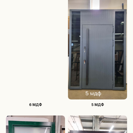
О продукции
Образцы покрытий
Конструкции дверей
Типы металлоконструкций
Варианты установки дверей
Видео обзоры дверей
Покупателям
Выполненные проекты
Частые вопросы
Контакты
+7 (905) 782-68-12
proekt.76@mail.ru
6 МДФ
5 МДФ
FORTUNA-DOORS