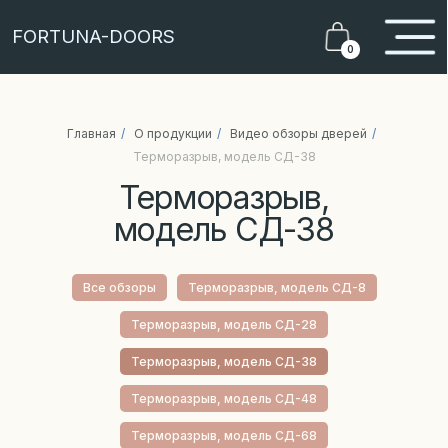
FORTUNA-DOORS
0
Главная
/
О продукции
/
Видео обзоры дверей
/
Терморазрыв,
Терморазрыв, модель СД-38
модель СД-38
Все обзоры
Терморазрыв, модель СД-8
Терморазрыв, модель СД-28
Терморазрыв, модель СД-38
Терморазрыв, модель СД-48
Терморазрыв, модель СД-68