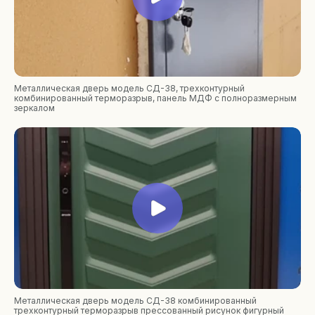
Видео обзоры дверей
Покупателям
Выполненные проекты
Частые вопросы
Контакты
Металлическая дверь модель СД-38, трехконтурный
комбинированный терморазрыв, панель МДФ с полноразмерным
+7 (905) 782-68-12
зеркалом
proekt.76@mail.ru
FORTUNA-DOORS
© 2025 Все права защищены
Политика конфиденциальности
Наверх
Разработка сайта
Металлическая дверь модель СД-38 комбинированный
трехконтурный терморазрыв прессованный рисунок фигурный